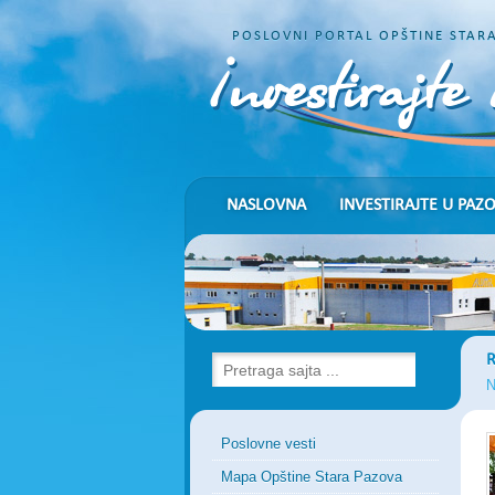
POSLOVNI PORTAL OPŠTINE STAR
NASLOVNA
INVESTIRAJTE U PAZ
R
N
Poslovne vesti
Mapa Opštine Stara Pazova