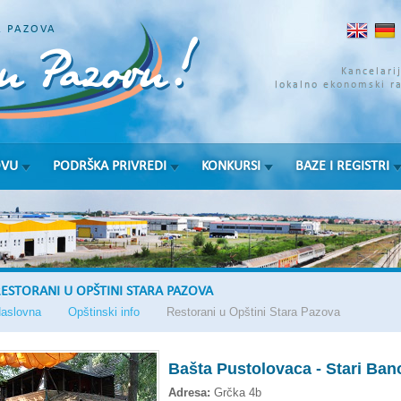
A PAZOVA
Kancelari
lokalno ekonomski r
OVU
PODRŠKA PRIVREDI
KONKURSI
BAZE I REGISTRI
ESTORANI U OPŠTINI STARA PAZOVA
aslovna
Opštinski info
Restorani u Opštini Stara Pazova
Bašta Pustolovaca - Stari Ban
Adresa:
Grčka 4b