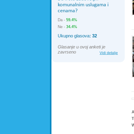
komunalnim uslugama i
cenama?
Da -
59.4%
Ne -
34.4%
Ukupno glasova
: 32
Glasanje u ovoj anketi je
zavrseno
Vidi detalje
A
T