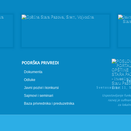
PODRŠKA PRIVREDI
Dokumenta
Odluke
Ka
Javni pozivi i konkursi
Svetosavska 11, 
Sajmovi i seminari
Uspostavljanje funk
razvoj je sufina
Baza privrednika i preduzetnika
za lokal