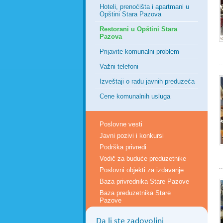
Hoteli, prenoćišta i apartmani u
Opštini Stara Pazova
Restorani u Opštini Stara
Pazova
Prijavite komunalni problem
Važni telefoni
Izveštaji o radu javnih preduzeća
Cene komunalnih usluga
Poslovne vesti
Javni pozivi i konkursi
Podrška privredi
Vodič za buduće preduzetnike
Poslovni objekti za izdavanje
Baza privrednika Stare Pazove
Baza preduzetnika Stare
Pazove
Da li ste zadovoljni