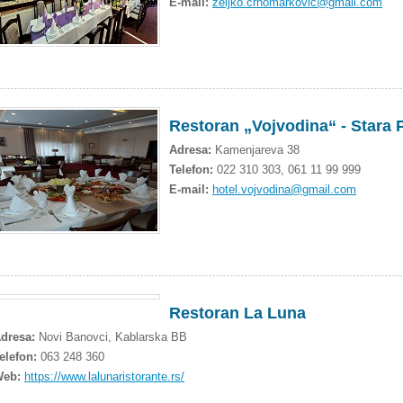
E-mail:
zeljko.crnomarkovic@gmail.com
Restoran „Vojvodina“ - Stara
Adresa:
Kamenjareva 38
Telefon:
022 310 303, 061 11 99 999
E-mail:
hotel.vojvodina@gmail.com
Restoran La Luna
dresa:
Novi Banovci, Kablarska BB
elefon:
063 248 360
Web:
https://www.lalunaristorante.rs/