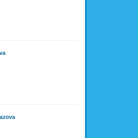
va
Pazova