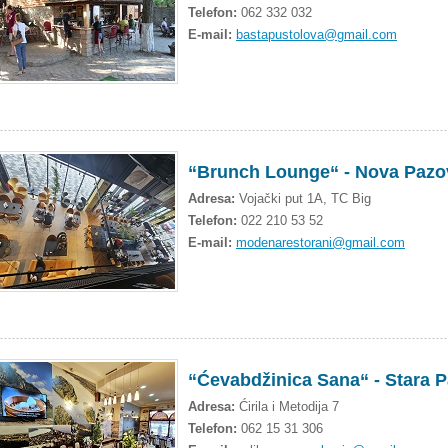
Telefon:
062 332 032
E-mail:
bastapustolova@gmail.com
“Brunch Lounge“ - Nova Pazo
Adresa:
Vojački put 1A, TC Big
Telefon:
022 210 53 52
E-mail:
modenarestorani@gmail.com
“Ćevabdžinica Sana“ - Stara 
Adresa:
Ćirila i Metodija 7
Telefon:
062 15 31 306