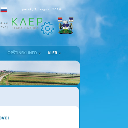
petak, 7. avgust 2026.
ja za
azvoj
OPŠTINSKI INFO
KLER
ovci