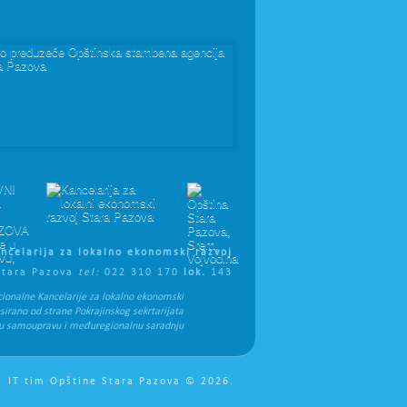
ncelarija za lokalno ekonomski razvoj
Stara Pazova
tel:
022 310 170
lok.
143
cionalne Kancelarije za lokalno ekonomski
nsirano od strane Pokrajinskog sekrtarijata
nu samoupravu i međuregionalnu saradnju
IT tim Opštine Stara Pazova © 2026.