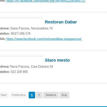
Web:
https://m.facebook.com/profile.php?id=464112063691717
Restoran Dabar
dresa:
Stara Pazova, Novosadska 74
elefon:
063/7-288-178
Web:
https://www.facebook.com/restorandabar.starapazova/
Staro mesto
dresa:
Nova Pazova, Cara Dušana 34
elefon:
022 329 900
Start
Prethodna
1
2
Sledeća
Kraj