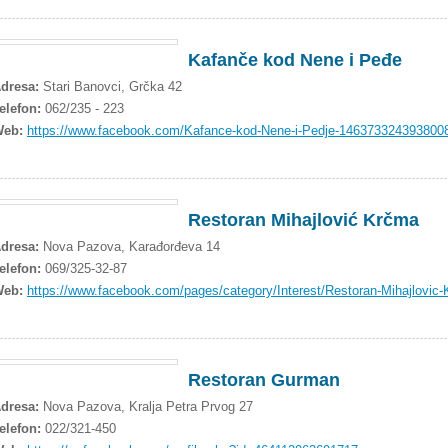
Kafanče kod Nene i Peđe
dresa:
Stari Banovci, Grčka 42
elefon:
062/235 - 223
Web:
https://www.facebook.com/Kafance-kod-Nene-i-Pedje-146373324393800
Restoran Mihajlović Krčma
dresa:
Nova Pazova, Karađorđeva 14
elefon:
069/325-32-87
Web:
https://www.facebook.com/pages/category/Interest/Restoran-Mihajlovi
Restoran Gurman
dresa:
Nova Pazova, Kralja Petra Prvog 27
elefon:
022/321-450