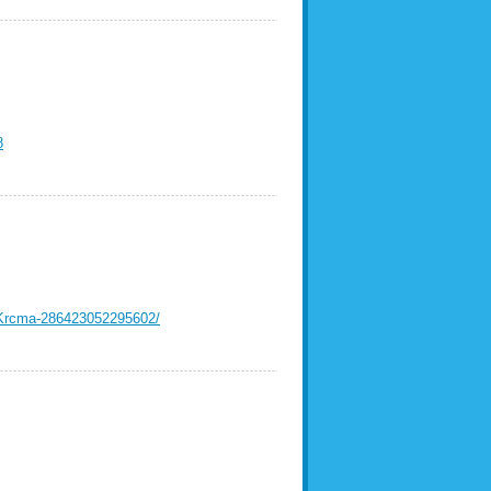
8
c-Krcma-286423052295602/