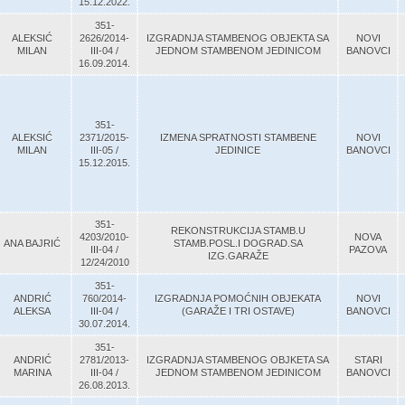
15.12.2022.
351-
ALEKSIĆ
2626/2014-
IZGRADNJA STAMBENOG OBJEKTA SA
NOVI
MILAN
III-04 /
JEDNOM STAMBENOM JEDINICOM
BANOVCI
16.09.2014.
351-
ALEKSIĆ
2371/2015-
IZMENA SPRATNOSTI STAMBENE
NOVI
MILAN
III-05 /
JEDINICE
BANOVCI
15.12.2015.
351-
REKONSTRUKCIJA STAMB.U
4203/2010-
NOVA
ANA BAJRIĆ
STAMB.POSL.I DOGRAD.SA
III-04 /
PAZOVA
IZG.GARAŽE
12/24/2010
351-
ANDRIĆ
760/2014-
IZGRADNJA POMOĆNIH OBJEKATA
NOVI
ALEKSA
III-04 /
(GARAŽE I TRI OSTAVE)
BANOVCI
30.07.2014.
351-
ANDRIĆ
2781/2013-
IZGRADNJA STAMBENOG OBJKETA SA
STARI
MARINA
III-04 /
JEDNOM STAMBENOM JEDINICOM
BANOVCI
26.08.2013.