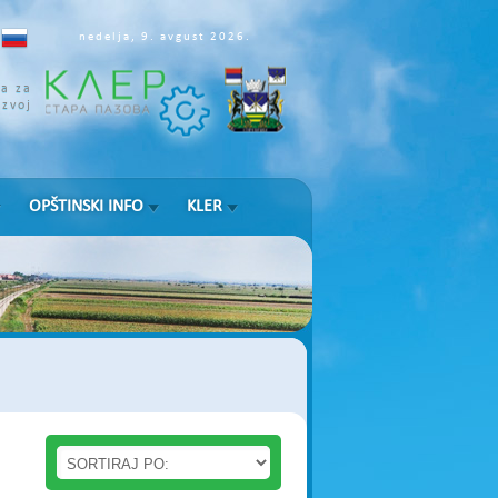
nedelja, 9. avgust 2026.
ja za
azvoj
OPŠTINSKI INFO
KLER