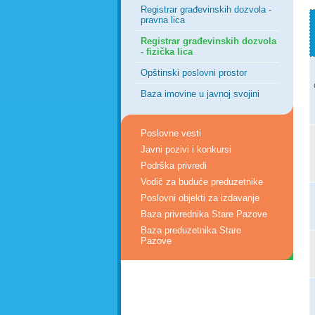
Registrar građevinskih dozvola -
pravna lica
Registrar građevinskih dozvola
- fizička lica
Opštinski poslovni prostor
Baza imovine u javnoj svojini
Poslovne vesti
Javni pozivi i konkursi
Podrška privredi
Vodič za buduće preduzetnike
Poslovni objekti za izdavanje
Baza privrednika Stare Pazove
Baza preduzetnika Stare
Pazove