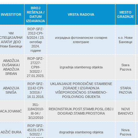
BROJ
REŠENJA /
MESTO
INVESTITOR
VRSTA RADOVA
DATUM
GRADNJE
IZDAVANJA
ROP-SPZ-
'4М
2312-CPI-
СПЕЦИЈАЛНИ
5/2024 / 23.
изградња фотонапонске соларне
к.о. Нови
АЛАТИ' ДОО
октобар
електране
Бановци
Нови Бановци
2024.
године
ROP-SPZ-
ABADŽIJA
27227-
DUŠANKA I
Stara
CPIH-
izgradnja stambenog objekta
ABADŽIJA
Pazova
3/2022 /
SRĐAN
27.01.2023.
ROP-SPZ-
UKLANJANJE PORODIČNE STAMBENE
ABADZIJA
11142-CPI-
ZGRADE I IZGRADNJA
STARA
SINIŠA
3/2016 /
VIŠEPORODIČNOG STAMBENO-
PAZOVA
16.11.2016.
POSLOVNOG OBJEKTA
351-
1184/2010-
REKONSTRUK.POST.STAMB.POSL.OBJ.I
NOVI
ACA JOVANIĆ
III-04 /
DOGRAD.STAMB.PROSTORA
BANOVCI
3/12/2010
ROP-SPZ-
45131-CPI-
Nova
ADŽIĆ ĐURA
dogradnja stambenog objekta
5/2022 /
Pazova