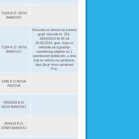
723/4 K.O. NOVI
BANOVCI
Dozvola se odnosi na izmenu
građ. dozvole br. 351-
2626/2014-III-04 od
16.09.2014. god., koja se
723/4 K.O. NOVI
odnosila na izgradnju
BANOVCI
stambenog objekta sa 1
stambenom jedinicom, u delu
koji se odnosi na spratnost,
tako da je nova spratnost
P+0.
1395 K.O.NOVA
PAZOVA
700/1620 K.O.
NOVI BANOVCI
3544/19 K.O.
STARI BANOVCI