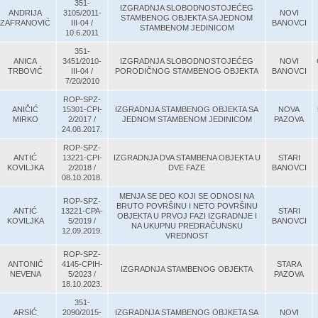
351-
IZGRADNJA SLOBODNOSTOJEĆEG
ANDRIJA
3105/2011-
NOVI
STAMBENOG OBJEKTA SA JEDNOM
ZAFRANOVIĆ
III-04 /
BANOVCI
STAMBENOM JEDINICOM
10.6.2011
351-
ANICA
3451/2010-
IZGRADNJA SLOBODNOSTOJEĆEG
NOVI
TRBOVIĆ
III-04 /
PORODIČNOG STAMBENOG OBJEKTA
BANOVCI
7/20/2010
ROP-SPZ-
ANIČIĆ
15301-CPI-
IZGRADNJA STAMBENOG OBJEKTA SA
NOVA
MIRKO
2/2017 /
JEDNOM STAMBENOM JEDINICOM
PAZOVA
24.08.2017.
ROP-SPZ-
ANTIĆ
13221-CPI-
IZGRADNJA DVA STAMBENA OBJEKTA U
STARI
KOVILJKA
2/2018 /
DVE FAZE
BANOVCI
08.10.2018.
MENJA SE DEO KOJI SE ODNOSI NA
ROP-SPZ-
BRUTO POVRŠINU I NETO POVRŠINU
ANTIĆ
13221-CPA-
STARI
OBJEKTA U PRVOJ FAZI IZGRADNJE I
KOVILJKA
5/2019 /
BANOVCI
NA UKUPNU PREDRAČUNSKU
12.09.2019.
VREDNOST
ROP-SPZ-
ANTONIĆ
4145-CPIH-
STARA
IZGRADNJA STAMBENOG OBJEKTA
NEVENA
5/2023 /
PAZOVA
18.10.2023.
351-
ARSIĆ
2090/2015-
IZGRADNJA STAMBENOG OBJKETA SA
NOVI