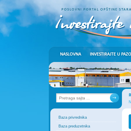
POSLOVNI PORTAL OPŠTINE STAR
NASLOVNA
INVESTIRAJTE U PAZ
R
N
Baza privrednika
Baza preduzetnika