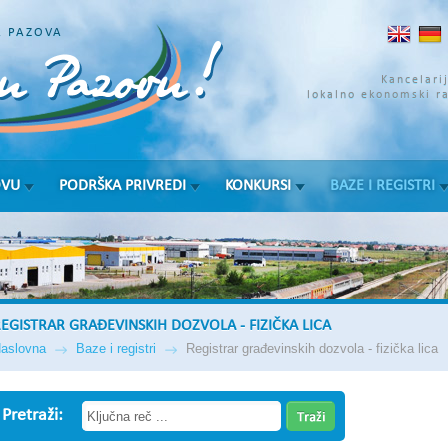
A PAZOVA
Kancelari
lokalno ekonomski r
OVU
PODRŠKA PRIVREDI
KONKURSI
BAZE I REGISTRI
EGISTRAR GRAĐEVINSKIH DOZVOLA - FIZIČKA LICA
aslovna
Baze i registri
Registrar građevinskih dozvola - fizička lica
Pretraži: