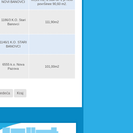
NOVI BANOVCI
površinee 90,60 m2.
1186/3 K.O. Stari
111,90m2
Banovci
1146/1 K.O. STARI
BANOVCI
6555 k.o. Nova
101,00m2
Pazova
ledeća
Kraj