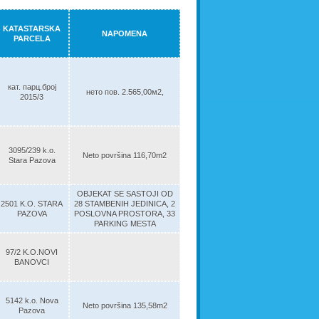
KATASTARSKA
NAPOMENA
PARCELA
кат. парц.број
нето пов. 2.565,00м2,
2015/3
3095/239 k.o.
Neto površina 116,70m2
Stara Pazova
OBJEKAT SE SASTOJI OD
2501 K.O. STARA
28 STAMBENIH JEDINICA, 2
PAZOVA
POSLOVNA PROSTORA, 33
PARKING MESTA
97/2 K.O.NOVI
BANOVCI
5142 k.o. Nova
Neto površina 135,58m2
Pazova