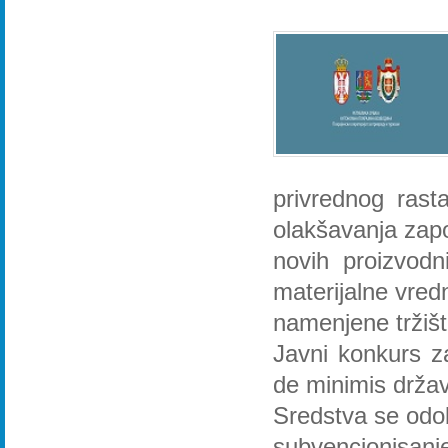
privrednog rast
olakšavanja zapo
novih proizvodn
materijalne vred
namenjene tržišt
Javni konkurs z
de minimis drža
Sredstva se odob
subvencionisanj