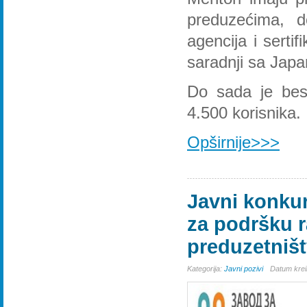
preduzećima, do
agencija i serti
saradnji sa Jap
Do sada je besp
4.500 korisnika.
Opširnije>>>
Javni konku
za podršku r
preduzetništ
Kategorija:
Javni pozivi
Datum krei