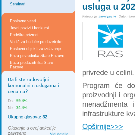
Seminari
usluga u 202
Kategorija:
Javni pozivi
Datum krei
Poslovne vesti
Javni pozivi i konkursi
Podrška privredi
Vodič za buduće preduzetnike
Poslovni objekti za izdavanje
Baza privrednika Stare Pazove
Baza preduzetnika Stare
Pazove
privrede u celini.
Da li ste zadovoljni
Program će dop
komunalnim uslugama i
cenama?
proizvodnji i org
Da -
59.4%
menadžmenta i 
Ne -
34.4%
infrastrukture kva
Ukupno glasova
: 32
Opširnije>>>
Glasanje u ovoj anketi je
zavrseno
Vidi detalje