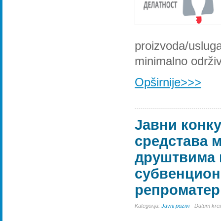
proizvoda/uslug
minimalno održi
Opširnije>>>
Јавни конку
средстава 
друштвима 
субвенцион
репроматери
Kategorija:
Javni pozivi
Datum krei