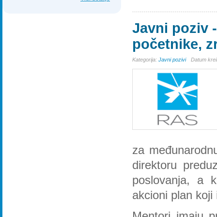
Javni poziv 
početnike, z
Kategorija:
Javni pozivi
Datum krei
za međunarodnu 
direktoru predu
poslovanja, a k
akcioni plan koji
Mentori imaju p