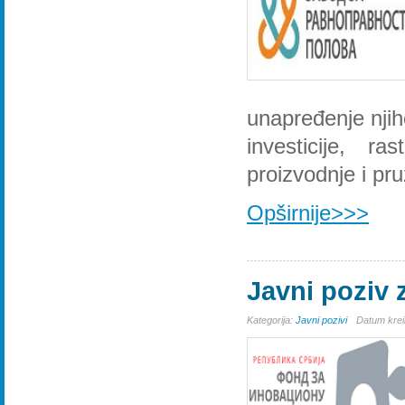
unapređenje njih
investicije, r
proizvodnje i pr
Opširnije>>>
Javni poziv
Kategorija:
Javni pozivi
Datum krei