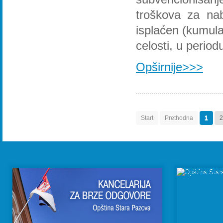
troškova za nab
isplaćen (kumula
celosti, u perio
Opširnije>>>
Start
Prethodna
1
2