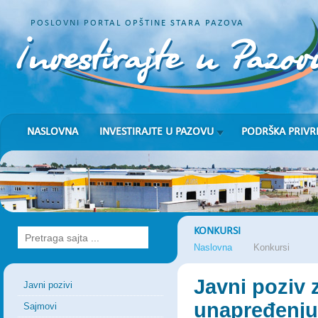
POSLOVNI PORTAL OPŠTINE STARA PAZOVA
NASLOVNA
INVESTIRAJTE U PAZOVU
PODRŠKA PRIVR
KONKURSI
Naslovna
Konkursi
Javni poziv
Javni pozivi
unapređenju 
Sajmovi