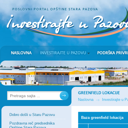
POSLOVNI PORTAL OPŠTINE STARA PAZOVA
NASLOVNA
INVESTIRAJTE U PAZOVU
PODRŠKA PRIVR
GREENFIELD LOKACIJE
Naslovna
Investirajte u 
Dobro došli u Staru Pazovu
Baza greenfield lokacija
Pozdravna reč predsednika
Opštine Stara Pazova