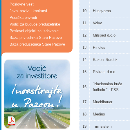
Poslovne vesti
Javni pozivi i konkursi
10
Husqvarna
Podrška privredi
11
Volvo
Vodič za buduće preduzetnike
Poslovni objekti za izdavanje
12
Milšped d.o.o.
Baza privrednika Stare Pazove
Baza preduzetnika Stare Pazove
13
Pinoles
14
Bazeni Surduk
15
Pivka-s d.o.o.
"Nacionalna kuća
16
fudbala " - FSS
17
Muehlbauer
18
Medius
19
Tim sistem