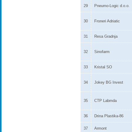
29
Pneumo-Logic d.o.o.
30
Froneri Adriatic
31
Resa Gradnja
32
Sinofarm
33
Kristal SO
34
Jokey BG Invest
35
CTP Labmda
36
Drina Plastika-86
37
Armont