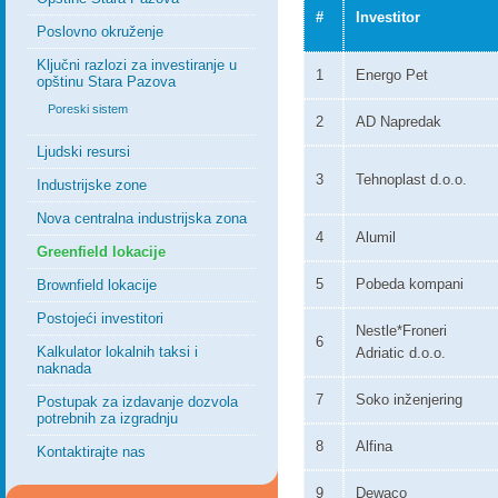
#
Investitor
Poslovno okruženje
Ključni razlozi za investiranje u
1
Energo Pet
opštinu Stara Pazova
Poreski sistem
2
AD Napredak
Ljudski resursi
3
Tehnoplast d.o.o.
Industrijske zone
Nova centralna industrijska zona
4
Alumil
Greenfield lokacije
5
Pobeda kompani
Brownfield lokacije
Postojeći investitori
Nestle*Froneri
6
Kalkulator lokalnih taksi i
Adriatic d.o.o.
naknada
7
Soko inženjering
Postupak za izdavanje dozvola
potrebnih za izgradnju
8
Alfina
Kontaktirajte nas
9
Dewaco